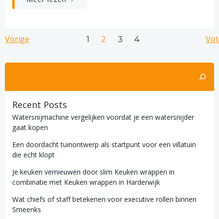
Berichten
Berichten
B
Vorige
Pagina
Pagina
Pagina
Vo
Pagina
1
2
3
4
navigatie
navigatie
n
Zoeken
Recent Posts
Watersnijmachine vergelijken voordat je een watersnijder
gaat kopen
Een doordacht tuinontwerp als startpunt voor een villatuin
die echt klopt
Je keuken vernieuwen door slim Keuken wrappen in
combinatie met Keuken wrappen in Harderwijk
Wat chiefs of staff betekenen voor executive rollen binnen
Smeenks