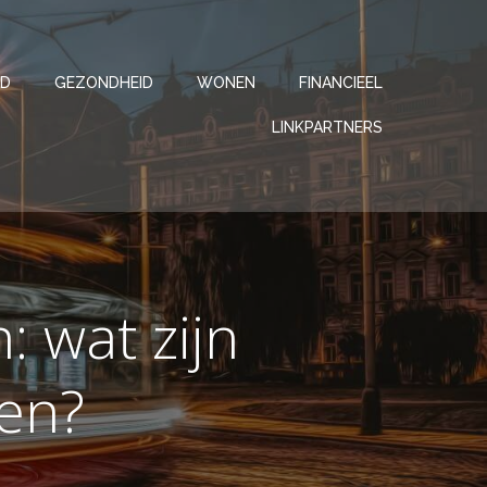
JD
GEZONDHEID
WONEN
FINANCIEEL
LINKPARTNERS
 wat zijn
len?