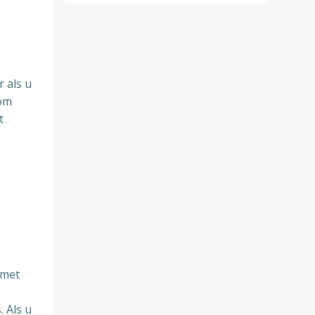
 als u
 om
t
 met
. Als u