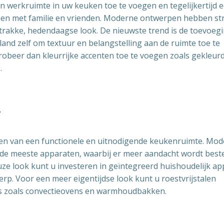
n werkruimte in uw keuken toe te voegen en tegelijkertijd 
men met familie en vrienden. Moderne ontwerpen hebben st
 strakke, hedendaagse look. De nieuwste trend is de toevoeg
land zelf om textuur en belangstelling aan de ruimte toe te
robeer dan kleurrijke accenten toe te voegen zoals gekleur
.
r
ren van een functionele en uitnodigende keukenruimte. Mo
de meeste apparaten, waarbij er meer aandacht wordt best
uze look kunt u investeren in geïntegreerd huishoudelijk ap
erp. Voor een meer eigentijdse look kunt u roestvrijstalen
s zoals convectieovens en warmhoudbakken.