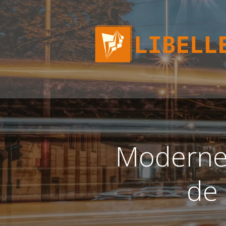
Naar
de
inhoud
springen
Moderne 
de 