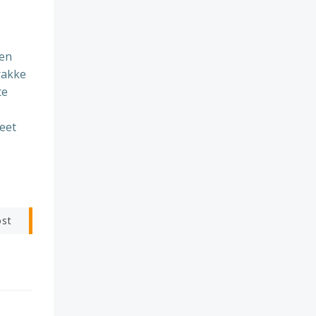
ren
rakke
te
eet
ost