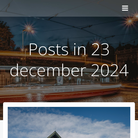
Naar
de
inhoud
springen
Posts in 23
december 2024